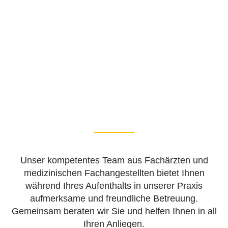
∘ sanfte Gebärmutterentfernung
Dr. Karam ist auch als Belegarzt in der Frauenklinik
∘ Bauchspiegelungen
∘ Sterilisationen
Aschaffenburg tätig. Dort wird er Ihnen bei der
∘ Kaiserschnitte
Entbindung zur Seite stehen, und gynäkologische
∘ Entbindungen
Operationen durchführen.
Unser kompetentes Team aus Fachärzten und
medizinischen Fachangestellten
bietet Ihnen
während Ihres Aufenthalts in unserer Praxis
aufmerksame und freundliche Betreuung.
Gemeinsam beraten wir Sie und helfen Ihnen in all
Ihren Anliegen.