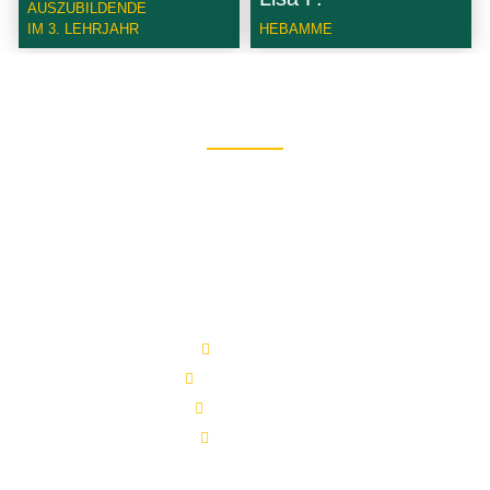
AUSZUBILDENDE
IM 3. LEHRJAHR
HEBAMME
Gegenseitiger Austausch und klare
Verständigung liegen uns am Herzen. Um Sie in
unserer Praxis optimal beraten zu können,
beherrschen wir außer Deutsch auch folgende
Fremdsprachen:
Englisch
Französisch
Italienisch
Arabisch